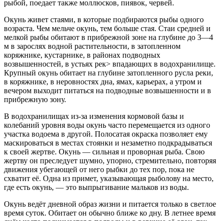
рыбой, поедает также моллюсков, пиявок, червей.
Окунь живет стаями, в которые подбираются рыбы одного
возраста. Чем мельче окунь, тем больше стая. Стаи средней и
мелкой рыбы обитают в прибрежной зоне на глубине до 3—4
м в зарослях водной растительности, в затопленном
коряжнике, кустарнике, в районах подводных
возвышенностей, в устьях рек> впадающих в водохранилище.
Крупный окунь обитает на глубине затопленного русла реки,
в коряжнике, в неровностях дна, ямах, карьерах, а утром и
вечером выходит питаться на подводные возвышенности и в
прибрежную зону.
В водохранилищах из-за изменения кормовой базы и
колебаний уровня воды окунь часто перемещается из одного
участка водоема в другой. Полосатая окраска позволяет ему
маскироваться в местах стоянки и незаметно подкрадываться
к своей жертве. Окунь — сильная и проворная рыба. Свою
жертву он преследует шумно, упорно, стремительно, повторяя
движения убегающей от него рыбки до тех пор, пока не
схватит её. Одна из примет, указывающая рыболову на место,
где есть окунь, — это выпрыгивание мальков из воды.
Окунь ведёт дневной образ жизни и питается только в светлое
время суток. Обитает он обычно ближе ко дну. В летнее время