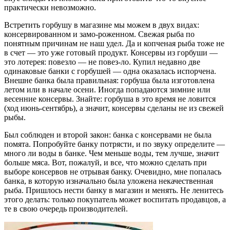
практически невозможно.
Встретить горбушу в магазине мы можем в двух видах:
консервированном и замо-роженном. Свежая рыба по
понятным причинам не наш удел. Да и копченая рыба тоже не
в счет — это уже готовый продукт. Консервы из горбуши —
это лотерея: повезло — не повез-ло. Купил недавно две
одинаковые банки с горбушей — одна оказалась испорчена.
Внешне банка была правильная: горбуша была изготовлена
летом или в начале осени. Иногда попадаются зимние или
весенние консервы. Знайте: горбуша в это время не ловится
(ход июнь-сентябрь), а значит, консервы сделаны не из свежей
рыбы.
Был соблюден и второй закон: банка с консервами не была
помята. Попробуйте банку потрясти, и по звуку определите —
много ли воды в банке. Чем меньше воды, тем лучше, значит
больше мяса. Вот, пожалуй, и все, что можно сделать при
выборе консервов не отрывая банку. Очевидно, мне попалась
банка, в которую изначально была уложена некачественная
рыба. Пришлось нести банку в магазин и менять. Не ленитесь
этого делать: только покупатель может воспитать продавцов, а
те в свою очередь производителей.