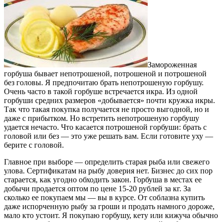
Замороженная
горбуша бывает непотрошеной, потрошеной и потрошеной
без головы. Я предпочитаю брать непотрошеную горбушу.
Очень часто в такой горбуше встречается икра. Из одной
горбуши средних размеров «добывается» почти кружка икры.
Так что такая покупка получается не просто выгодной, но и
даже с прибытком. Но встретить непотрошеную горбушу
удается нечасто. Что касается потрошеной горбуши: брать с
головой или без — это уже решать вам. Если готовите уху —
берите с головой.
Главное при выборе — определить старая рыба или свежего
улова. Сертификатам на рыбу доверия нет. Бизнес до сих пор
старается, как угодно обходить закон. Горбуша в местах ее
добычи продается оптом по цене 15-20 рублей за кг. За
сколько ее покупаем мы — вы в курсе. От соблазна купить
даже испорченную рыбу за гроши и продать намного дороже,
мало кто устоит. Я покупаю горбушу, кету или кижуча обычно