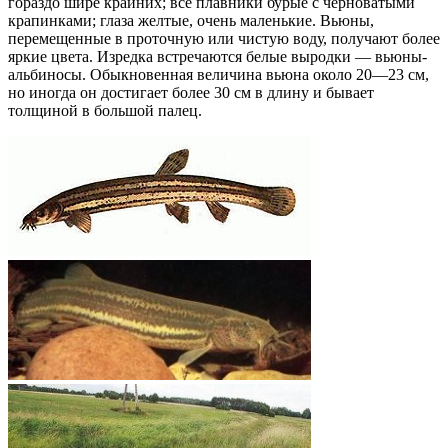
гораздо шире крайних; все плавники бурые с черноватыми
крапинками; глаза желтые, очень маленькие. Вьюны,
перемещенные в проточную или чистую воду, получают более
яркие цвета. Изредка встречаются белые выродки — вьюны-
альбиносы. Обыкновенная величина вьюна около 20—23 см,
но иногда он достигает более 30 см в длину и бывает
толщиной в большой палец.