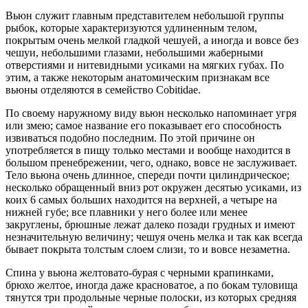
Вьюн служит главным представителем небольшой группы
рыбок, которые характеризуются удлиненным телом,
покрытым очень мелкой гладкой чешуей, а иногда и вовсе без
чешуи, небольшими глазами, небольшими жаберными
отверстиями и нитевидными усиками на мягких губах. По
этим, а также некоторым анатомическим признакам все
вьюны отделяются в семейство Cobitidae.
По своему наружному виду вьюн несколько напоминает угря
или змею; самое название его показывает его способность
извиваться подобно последним. По этой причине он
употребляется в пищу только местами и вообще находится в
большом пренебрежении, чего, однако, вовсе не заслуживает.
Тело вьюна очень длинное, спереди почти цилиндрическое;
несколько обращенный вниз рот окружен десятью усиками, из
коих 6 самых больших находится на верхней, а четыре на
нижней губе; все плавники у него более или менее
закруглены, брюшные лежат далеко позади грудных и имеют
незначительную величину; чешуя очень мелка и так как всегда
бывает покрыта толстым слоем слизи, то и вовсе незаметна.
Спина у вьюна желтовато-бурая с черными крапинками,
брюхо желтое, иногда даже красноватое, а по бокам туловища
тянутся три продольные черные полоски, из которых средняя