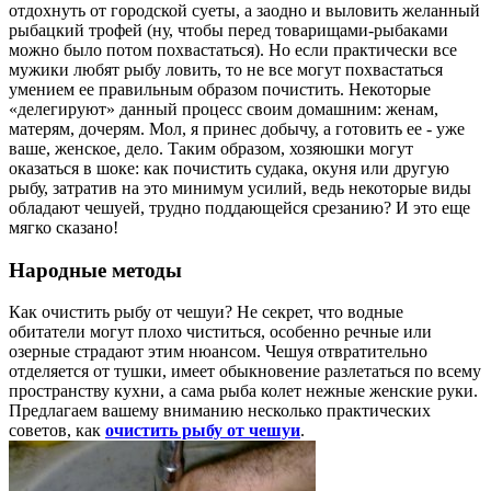
отдохнуть от городской суеты, а заодно и выловить желанный
рыбацкий трофей (ну, чтобы перед товарищами-рыбаками
можно было потом похвастаться). Но если практически все
мужики любят рыбу ловить, то не все могут похвастаться
умением ее правильным образом почистить. Некоторые
«делегируют» данный процесс своим домашним: женам,
матерям, дочерям. Мол, я принес добычу, а готовить ее - уже
ваше, женское, дело. Таким образом, хозяюшки могут
оказаться в шоке: как почистить судака, окуня или другую
рыбу, затратив на это минимум усилий, ведь некоторые виды
обладают чешуей, трудно поддающейся срезанию? И это еще
мягко сказано!
Народные методы
Как очистить рыбу от чешуи? Не секрет, что водные
обитатели могут плохо чиститься, особенно речные или
озерные страдают этим нюансом. Чешуя отвратительно
отделяется от тушки, имеет обыкновение разлетаться по всему
пространству кухни, а сама рыба колет нежные женские руки.
Предлагаем вашему вниманию несколько практических
советов, как
очистить рыбу от чешуи
.